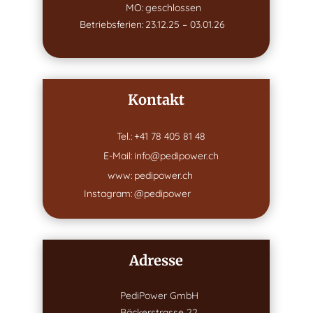
MO:
geschlossen
Betriebsferien:
23.12.25 – 03.01.26
Kontakt
Tel.:
+41 78 405 81 48
E-Mail:
info@pedipower.ch
www:
pedipower.ch
Instagram:
@pedipower
Adresse
PediPower GmbH
Bäckerstrasse 22